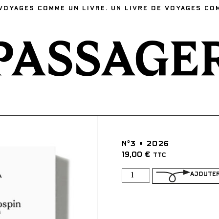
VOYAGES COMME UN LIVRE. UN LIVRE DE VOYAGES CO
N°3 • 2026
19,00
€
TTC
quantité
AJOUTER
de
N°3
•