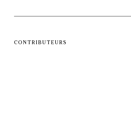
CONTRIBUTEURS
Christophe Conte
(journaliste)
, Lea D
Gaucher
(chercheur
)
, Alexandre Guir
(autrice)
, Julia-Kim Jean
(photographe
Manuel Obadia-Wills
(photographe)
, 
Pittaluga
(photographe
)
, Élisabeth Qu
gastronomique et écrivain)
, Stéphane V