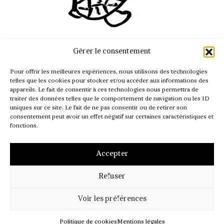
INFO@PASSAGER.COM
Gérer le consentement
@REVUEPASSAGER
Pour offrir les meilleures expériences, nous utilisons des technologies
telles que les cookies pour stocker et/ou accéder aux informations des
appareils. Le fait de consentir à ces technologies nous permettra de
traiter des données telles que le comportement de navigation ou les ID
uniques sur ce site. Le fait de ne pas consentir ou de retirer son
consentement peut avoir un effet négatif sur certaines caractéristiques et
fonctions.
FR
EN
Accepter
Refuser
MENTIONS LÉGALES
CGV – CGI
POLITIQUE DE COOKIES (UE)
Voir les préférences
©PASSAGER
Politique de cookies
Mentions légales